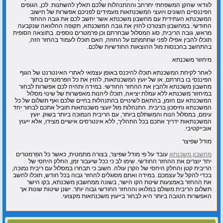
לוודאי שהקן המשפחתי יתרחב וההתנהלות שלכם תאלץ להשתנות. לכן, הגופים
הפיננסיים השונים ויועצי המשכנתאות מעמידים לפניכם אפשרות של חישוב
המשכנתא העתידית עם מחשבון משכנתא אשר יחשב לכם את גובה ההחזר
החודשי. במחשבון תצטרכו להזין את גובה המשכנתא, תקופה ההלוואה שנקבעה
מראש, גובה הריבית, סוג המסלול שבחרתם וכן פרמטרים נוספים. בתוצאה הסופית
תוכלו להבין אפילו לפני שחתמתם על החוזה, האם תוכלו לעמוד בהחזר הזה,
בהתחשב בהכנסות מול ההוצאות החודשיות שלכם.
מיחזור משכנתא
לאחר לקיחת המשכנתא תוכלו להיכנס באופן עצמאי לאתרי האינטרנט של הגוף
הפיננסי בו בחרתם, או של יועץ המשכנתאות, להזין את כל הפרמטרים בתוך
מחשבון משכנתא ולהבין את ההחזר החודשי. במידה ותהיה לכם אפשרות לבחור
במיחזור משכנתא ללא עמלת יציאה, תוכלו ליהנות מאפשרות של שינוי מסלול
המשכנתא עם הזמן, בהתאם לשינויים בהתנהלות בחיים שלכם ואף תשלום של כל
המשכנתא וחיסכון בריבית. התנהלות מול יועצי משכנתאות תוביל אתכם לבחור יחד
עימם, במסלול הנוח והמשתלם ביותר, עם הריבית הנמוכה ביותר בשוק. יועץ
המשכנתאות ידריך אתכם בכל התהליך, ללא אינטרסים אישיים מצידו, אלא ייעוץ
אובייקטיבי.
מודל שפיצר
מחשבון משכנתא
עובד על פי מודל שפיצר, בצורה מתמטית, כאשר כל הפרמטרים
יחד יוצרים את ההחזר החודשי. שימו לב כי ככל שיעבור זמן, החלק היחסי של
הריבית קטן והחלק היחסי של הקרן עולה. חשוב כי תבחרו במסלול עם ריבית נמוכה,
בכדי להקל על עצמכם. במידה ואתם מסוגלים להחזר גבוה בכל חודש, תוכלו לחשב
את ההחזר באמצעות שיטת הקו הישר, בשונה ממחשבון משכנתא, בקו הישר
תשלום הריבית משולם במלואו וההחזר החודשי גבוה יותר. ישנן שיטות שונות אך
האפשרות הטובה ביותר היא לבחור בייעוץ משכנתאות מקצועי.