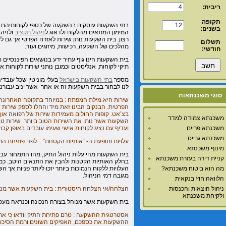
ריבית:
תקופה
בתי השקעות עוסקים בהשקעה של כספי לקוחותיהם ל
בשנים:
המימון המתאים מהלקוח ולדאוג ל
ניהול תקציב
ולניה
רצון. בית השקעות נותן שירות לאזרח הפרטי אך גם ל
תשלום
מהלכים של השקעה, רכישות, מיזוגים ועוד.
חודשי:
בית השקעות הינו גוף עתיר ידע בנושאים הפיננסיים ו
תיקי לקוחות, אנליסטים וכמובן נותני שירות לקוחות א
מספר
בתי השקעות בישראל
בעלי מוניטין שכל עובדי
לנו לבחור בבית השקעות זה או אחר אשר יניב עבורנו
סוגי משכנתאות
שירות היא מילת המפתח : במיוחד בתקופה האחרונה
הפרטית. הבנקים הבינו זאת מיד והחלו לספק שירות ש
משכנתא צמודה למדד
השקעות אשר נותן את השירות הטוב ביותר. שירות טוב
ועדיף עם נציג לקוחות אישי שעימו עובדים באופן קבוע
משכנתא פריים
משכנתא גרייס
עלויות ותופעת ה- “אותיות הקטנות” : לפני פתיחת הת
מינוף משכנתא
בית השקעות מהי עלות ניהול התיק, מהו התמחור עבור ק
קניית דירה בעזרת משכנתא
בחלק האותיות הקטנות ולהבין את התנאים היטב. כמו
העלויות ללקוח הנמוכות ביותר יזכו ליותר פניות אך 
מה הוא ביטוח משכנתא?
מגובה דמי הניהול.
הלוואה חוץ בנקאית
הצלחה/אי הצלחה היסטורית : בית השקעות אשר מניב 
ניהול הוצאות והכנסות
ולקיחת משכנתא
בית השקעות אשר מנוהל בצורה הנכונה וכנראה מעסי
אסטרטגית ההשקעה : טרם פתיחת התיק וודאו כי את
ההשקעות את כספכם, האפיקים השונים ורמת הסיכו