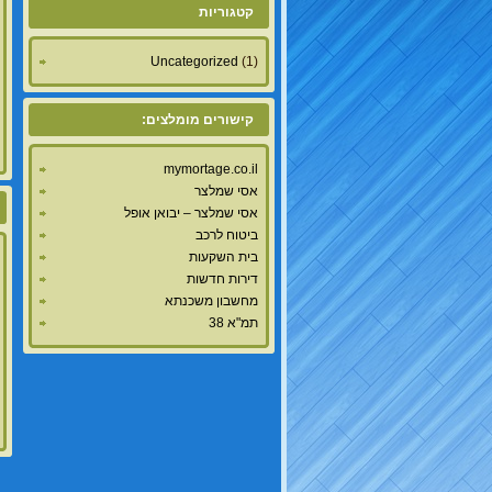
קטגוריות
Uncategorized
(1)
קישורים מומלצים:
mymortage.co.il
אסי שמלצר
אסי שמלצר – יבואן אופל
ביטוח לרכב
בית השקעות
דירות חדשות
מחשבון משכנתא
תמ"א 38