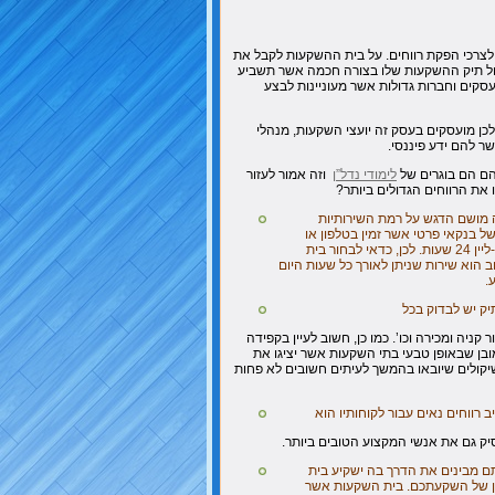
צרכי הפקת רווחים. על בית ההשקעות לקבל את
ול תיק ההשקעות שלו בצורה חכמה אשר תשביע
עסקים וחברות גדולות אשר מעוניינות לבצע
לכן מועסקים בעסק זה יועצי השקעות, מנהלי
שר להם ידע פיננסי.
הם הם בוגרים של
לימודי נדל”ן
וזה אמור לעזור
 את הרווחים הגדולים ביותר?
 מושם הדגש על רמת השירותיות
ל בנקאי פרטי אשר זמין בטלפון או
בצ’אט. קופות החולים מעמידות שירות של רפואה און-ליין 24 שעות. לכן, כדאי לבחור בית
 הוא שירות שניתן לאורך כל שעות היום
.
יק יש לבדוק בכל
ניה ומכירה וכו’. כמו כן, חשוב לעיין בקפידה
בן שבאופן טבעי בתי השקעות אשר יציגו את
השיקולים שיובאו בהמשך לעיתים חשובים לא פחות
רווחים נאים עבור לקוחותיו הוא
ק גם את אנשי המקצוע הטובים ביותר.
ם מבינים את הדרך בה ישקיע בית
ן של השקעתכם. בית השקעות אשר